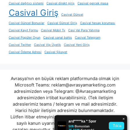
Casival dağıtıcı sistemi
Casival direkt giriş
Casival gerçek masa
Casival Giriş
Casival Güncel
Casival Güncel Bonuslar
Casival Güncel Giriş
Casival hesap koruması
Casival Kayıt Formu
Casival Mobil Tv
Casi Val Para Yatırma
Casival Popüler Oyun
Casival sanal bahis
Casival Telegram
Casival Twitter
Casival Vip Üyelik
Casival Yeni Giriş
Casival Ödeme Adresi
Casival Şikayet
Avrasya'nın en büyük reklam platformunda olmak için
Microsoft Teams:
reklam@avrasyamarketing.com
adresimizden veya Telegram: @Avrasyamarketing
adresimizden irtibat kurabilirsiniz. (Tek iletişim
adreslerimiz teams / telegram ve mail adresimizdir.
Harici hiçbir iletişim adresimiz bulunmamaktadır.
Lütfen itibar etmeyiniz.) Türkiye yasalarına göre 7258
sayılı kanun uyarınca yasa dışı bahis oynamanın
cezaları mevcuttur. Şu an bulunduğunuz site hiç bir