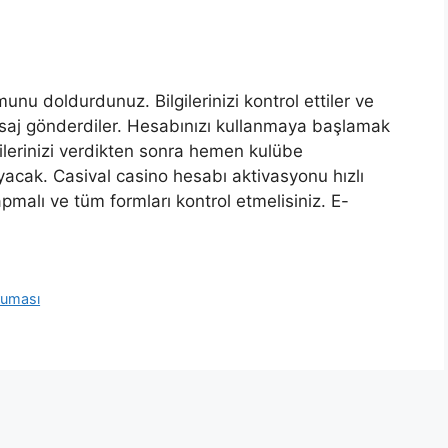
unu doldurdunuz. Bilgilerinizi kontrol ettiler ve
mesaj gönderdiler. Hesabınızı kullanmaya başlamak
ilerinizi verdikten sonra hemen kulübe
ayacak. Casival casino hesabı aktivasyonu hızlı
pmalı ve tüm formları kontrol etmelisiniz. E-
ruması