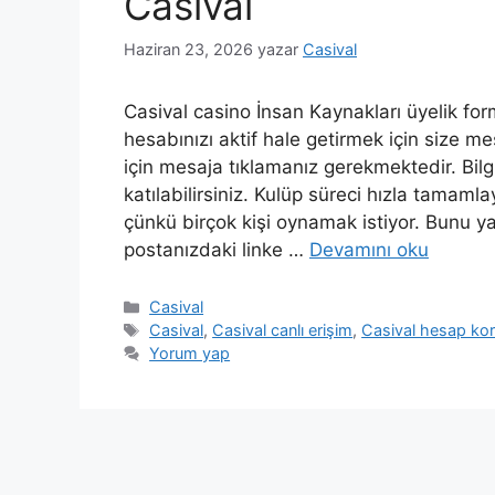
Casival
Haziran 23, 2026
yazar
Casival
Casival casino İnsan Kaynakları üyelik form
hesabınızı aktif hale getirmek için size 
için mesaja tıklamanız gerekmektedir. Bilg
katılabilirsiniz. Kulüp süreci hızla tamaml
çünkü birçok kişi oynamak istiyor. Bunu ya
postanızdaki linke …
Devamını oku
Kategoriler
Casival
Etiketler
Casival
,
Casival canlı erişim
,
Casival hesap ko
Yorum yap