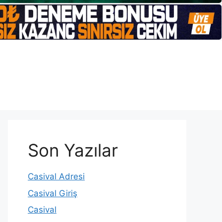
Son Yazılar
Casival Adresi
Casival Giriş
Casival