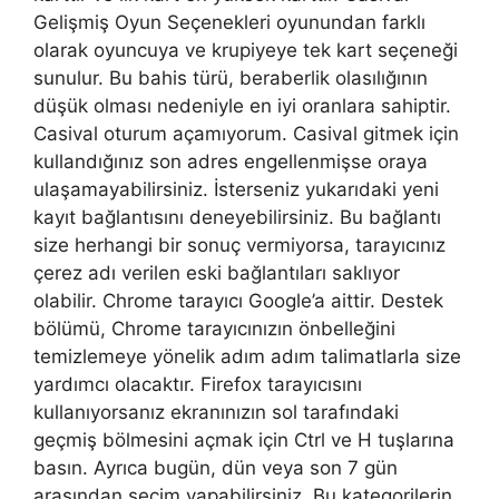
Gelişmiş Oyun Seçenekleri oyunundan farklı
olarak oyuncuya ve krupiyeye tek kart seçeneği
sunulur. Bu bahis türü, beraberlik olasılığının
düşük olması nedeniyle en iyi oranlara sahiptir.
Casival oturum açamıyorum. Casival gitmek için
kullandığınız son adres engellenmişse oraya
ulaşamayabilirsiniz. İsterseniz yukarıdaki yeni
kayıt bağlantısını deneyebilirsiniz. Bu bağlantı
size herhangi bir sonuç vermiyorsa, tarayıcınız
çerez adı verilen eski bağlantıları saklıyor
olabilir. Chrome tarayıcı Google’a aittir. Destek
bölümü, Chrome tarayıcınızın önbelleğini
temizlemeye yönelik adım adım talimatlarla size
yardımcı olacaktır. Firefox tarayıcısını
kullanıyorsanız ekranınızın sol tarafındaki
geçmiş bölmesini açmak için Ctrl ve H tuşlarına
basın. Ayrıca bugün, dün veya son 7 gün
arasından seçim yapabilirsiniz. Bu kategorilerin