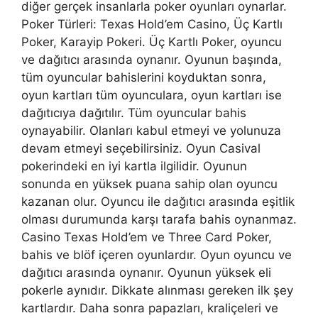
diğer gerçek insanlarla poker oyunları oynarlar.
Poker Türleri: Texas Hold’em Casino, Üç Kartlı
Poker, Karayip Pokeri. Üç Kartlı Poker, oyuncu
ve dağıtıcı arasında oynanır. Oyunun başında,
tüm oyuncular bahislerini koyduktan sonra,
oyun kartları tüm oyunculara, oyun kartları ise
dağıtıcıya dağıtılır. Tüm oyuncular bahis
oynayabilir. Olanları kabul etmeyi ve yolunuza
devam etmeyi seçebilirsiniz. Oyun Casival
pokerindeki en iyi kartla ilgilidir. Oyunun
sonunda en yüksek puana sahip olan oyuncu
kazanan olur. Oyuncu ile dağıtıcı arasında eşitlik
olması durumunda karşı tarafa bahis oynanmaz.
Casino Texas Hold’em ve Three Card Poker,
bahis ve blöf içeren oyunlardır. Oyun oyuncu ve
dağıtıcı arasında oynanır. Oyunun yüksek eli
pokerle aynıdır. Dikkate alınması gereken ilk şey
kartlardır. Daha sonra papazları, kraliçeleri ve