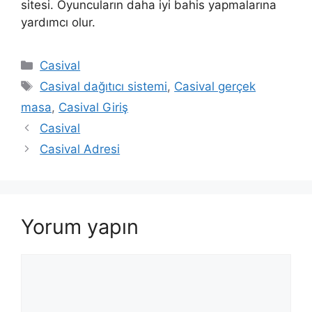
sitesi. Oyuncuların daha iyi bahis yapmalarına
yardımcı olur.
Kategoriler
Casival
Etiketler
Casival dağıtıcı sistemi
,
Casival gerçek
masa
,
Casival Giriş
Casival
Casival Adresi
Yorum yapın
Yorum