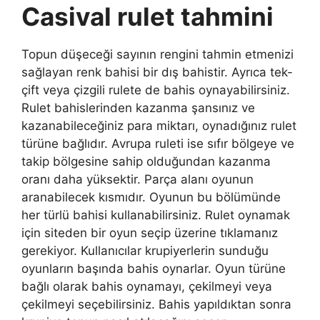
Casival rulet tahmini
Topun düşeceği sayının rengini tahmin etmenizi
sağlayan renk bahisi bir dış bahistir. Ayrıca tek-
çift veya çizgili rulete de bahis oynayabilirsiniz.
Rulet bahislerinden kazanma şansınız ve
kazanabileceğiniz para miktarı, oynadığınız rulet
türüne bağlıdır. Avrupa ruleti ise sıfır bölgeye ve
takip bölgesine sahip olduğundan kazanma
oranı daha yüksektir. Parça alanı oyunun
aranabilecek kısmıdır. Oyunun bu bölümünde
her türlü bahisi kullanabilirsiniz. Rulet oynamak
için siteden bir oyun seçip üzerine tıklamanız
gerekiyor. Kullanıcılar krupiyerlerin sunduğu
oyunların başında bahis oynarlar. Oyun türüne
bağlı olarak bahis oynamayı, çekilmeyi veya
çekilmeyi seçebilirsiniz. Bahis yapıldıktan sonra