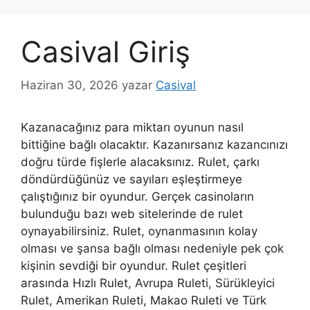
Casival Giriş
Haziran 30, 2026
yazar
Casival
Kazanacağınız para miktarı oyunun nasıl
bittiğine bağlı olacaktır. Kazanırsanız kazancınızı
doğru türde fişlerle alacaksınız. Rulet, çarkı
döndürdüğünüz ve sayıları eşleştirmeye
çalıştığınız bir oyundur. Gerçek casinoların
bulunduğu bazı web sitelerinde de rulet
oynayabilirsiniz. Rulet, oynanmasının kolay
olması ve şansa bağlı olması nedeniyle pek çok
kişinin sevdiği bir oyundur. Rulet çeşitleri
arasında Hızlı Rulet, Avrupa Ruleti, Sürükleyici
Rulet, Amerikan Ruleti, Makao Ruleti ve Türk