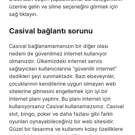
üzerine gelin ve silme seçeneğini görmek için
sağ tıklayın.
Casival bağlantı sorunu
Casival bağlanamamanızın bir diğer olası
nedeni de güvenilmez internet kullanıyor
olmanızdır. Ülkemizdeki internet servis
sağlayıcıları kullanıcılarına “güvenilir internet”
dedikleri şeyi sunmaktadır. Bazı ebeveynler,
çocuklarının kendilerine uygun olmayan web
sitelerine gitmesini engellemek için iyi bir
internet planı yaptırır. Bu planı internet için
kullanıyorsanız Casival kullanamazsınız. Casival
slot, bingo, poker ve daha fazlası gibi farklı
oyunları oynayabileceğiniz bir web sitesidir.
Güzel bir tasarıma ve kullanımı kolay özelliklere