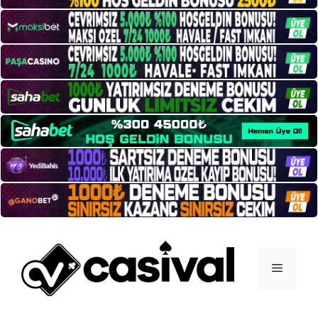
İçeriğe
atla
Menü