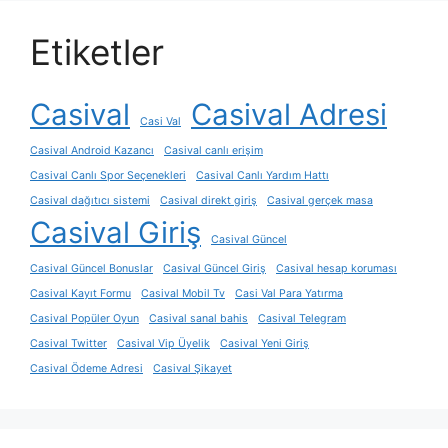
Etiketler
Casival
Casival Adresi
Casi Val
Casival Android Kazancı
Casival canlı erişim
Casival Canlı Spor Seçenekleri
Casival Canlı Yardım Hattı
Casival dağıtıcı sistemi
Casival direkt giriş
Casival gerçek masa
Casival Giriş
Casival Güncel
Casival Güncel Bonuslar
Casival Güncel Giriş
Casival hesap koruması
Casival Kayıt Formu
Casival Mobil Tv
Casi Val Para Yatırma
Casival Popüler Oyun
Casival sanal bahis
Casival Telegram
Casival Twitter
Casival Vip Üyelik
Casival Yeni Giriş
Casival Ödeme Adresi
Casival Şikayet