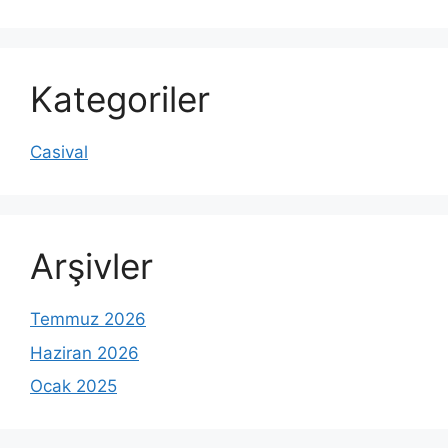
Kategoriler
Casival
Arşivler
Temmuz 2026
Haziran 2026
Ocak 2025