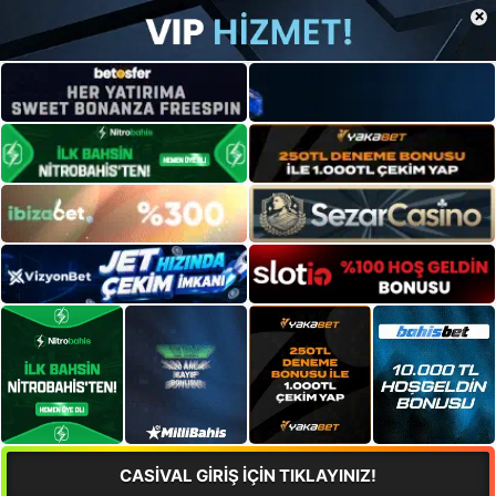
×
CASİVAL GİRİŞ İÇİN TIKLAYINIZ!