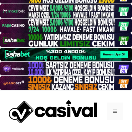
İçeriğe
atla
Menü