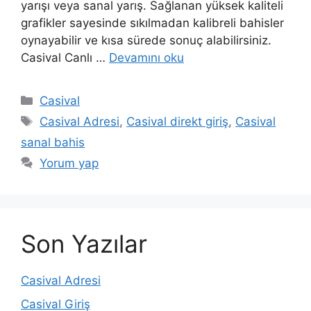
yarışı veya sanal yarış. Sağlanan yüksek kaliteli
grafikler sayesinde sıkılmadan kalibreli bahisler
oynayabilir ve kısa sürede sonuç alabilirsiniz.
Casival Canlı …
Devamını oku
Kategoriler
Casival
Etiketler
Casival Adresi
,
Casival direkt giriş
,
Casival
sanal bahis
Yorum yap
Son Yazılar
Casival Adresi
Casival Giriş