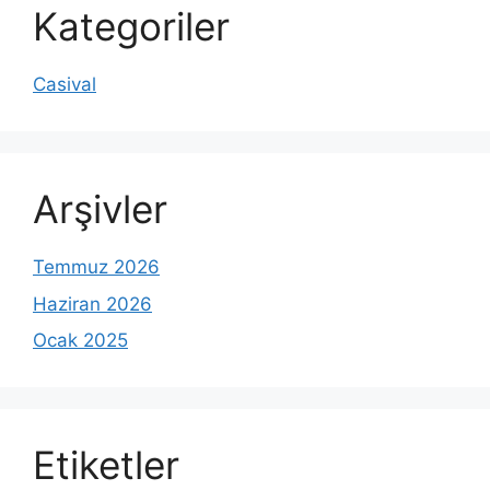
Kategoriler
Casival
Arşivler
Temmuz 2026
Haziran 2026
Ocak 2025
Etiketler