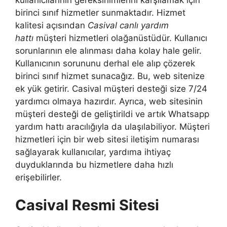
birinci sınıf hizmetler sunmaktadır. Hizmet
kalitesi açısından
Casival canlı yardım
hattı
müşteri hizmetleri olağanüstüdür. Kullanıcı
sorunlarının ele alınması daha kolay hale gelir.
Kullanıcının sorununu derhal ele alıp çözerek
birinci sınıf hizmet sunacağız. Bu, web sitenize
ek yük getirir. Casival müşteri desteği size 7/24
yardımcı olmaya hazırdır. Ayrıca, web sitesinin
müşteri desteği de geliştirildi ve artık Whatsapp
yardım hattı aracılığıyla da ulaşılabiliyor. Müşteri
hizmetleri için bir web sitesi iletişim numarası
sağlayarak kullanıcılar, yardıma ihtiyaç
duyduklarında bu hizmetlere daha hızlı
erişebilirler.
Casival Resmi Sitesi