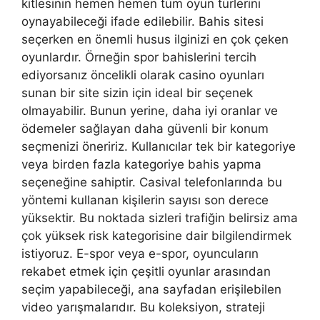
kitlesinin hemen hemen tüm oyun türlerini
oynayabileceği ifade edilebilir. Bahis sitesi
seçerken en önemli husus ilginizi en çok çeken
oyunlardır. Örneğin spor bahislerini tercih
ediyorsanız öncelikli olarak casino oyunları
sunan bir site sizin için ideal bir seçenek
olmayabilir. Bunun yerine, daha iyi oranlar ve
ödemeler sağlayan daha güvenli bir konum
seçmenizi öneririz. Kullanıcılar tek bir kategoriye
veya birden fazla kategoriye bahis yapma
seçeneğine sahiptir. Casival telefonlarında bu
yöntemi kullanan kişilerin sayısı son derece
yüksektir. Bu noktada sizleri trafiğin belirsiz ama
çok yüksek risk kategorisine dair bilgilendirmek
istiyoruz. E-spor veya e-spor, oyuncuların
rekabet etmek için çeşitli oyunlar arasından
seçim yapabileceği, ana sayfadan erişilebilen
video yarışmalarıdır. Bu koleksiyon, strateji