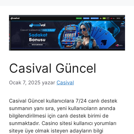
Casival Güncel
Ocak 7, 2025
yazar
Casival
Casival Güncel kullanıcılara 7/24 canlı destek
sunmanın yanı sıra, yeni kullanıcıların anında
bilgilendirilmesi için canlı destek birimi de
sunmaktadır. Casino sitesi kullanıcı yorumları
siteye üye olmak isteyen adayların bilgi