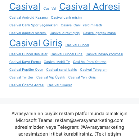
Casival
Casival Adresi
Casi Val
Casival Android Kazancı
Casival canlı erişim
Casival Canlı Spor Seçenekleri
Casival Canlı Yardım Hattı
Casival dağıtıcı sistemi
Casival direkt giriş
Casival gerçek masa
Casival Giriş
Casival Güncel
Casival Güncel Bonuslar
Casival Güncel Giriş
Casival hesap koruması
Casival Kayıt Formu
Casival Mobil Tv
Casi Val Para Yatırma
Casival Popüler Oyun
Casival sanal bahis
Casival Telegram
Casival Twitter
Casival Vip Üyelik
Casival Yeni Giriş
Casival Ödeme Adresi
Casival Şikayet
Avrasya'nın en büyük reklam platformunda olmak için
Microsoft Teams:
reklam@avrasyamarketing.com
adresimizden veya Telegram: @Avrasyamarketing
adresimizden irtibat kurabilirsiniz. (Tek iletişim