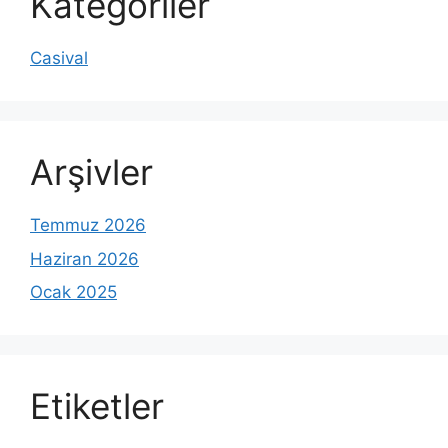
Kategoriler
Casival
Arşivler
Temmuz 2026
Haziran 2026
Ocak 2025
Etiketler