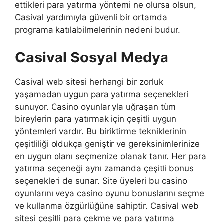
ettikleri para yatırma yöntemi ne olursa olsun,
Casival yardımıyla güvenli bir ortamda
programa katılabilmelerinin nedeni budur.
Casival Sosyal Medya
Casival web sitesi herhangi bir zorluk
yaşamadan uygun para yatırma seçenekleri
sunuyor. Casino oyunlarıyla uğraşan tüm
bireylerin para yatırmak için çeşitli uygun
yöntemleri vardır. Bu biriktirme tekniklerinin
çeşitliliği oldukça geniştir ve gereksinimlerinize
en uygun olanı seçmenize olanak tanır. Her para
yatırma seçeneği aynı zamanda çeşitli bonus
seçenekleri de sunar. Site üyeleri bu casino
oyunlarını veya casino oyunu bonuslarını seçme
ve kullanma özgürlüğüne sahiptir. Casival web
sitesi çeşitli para çekme ve para yatırma