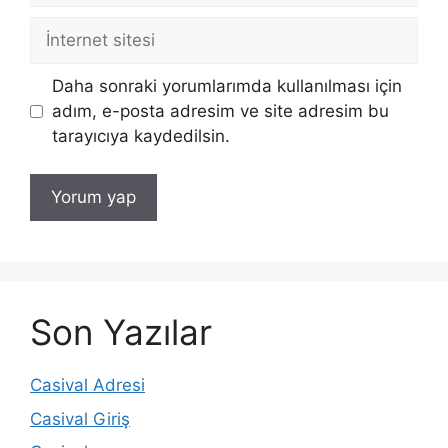
İnternet
sitesi
Daha sonraki yorumlarımda kullanılması için
adım, e-posta adresim ve site adresim bu
tarayıcıya kaydedilsin.
Son Yazılar
Casival Adresi
Casival Giriş