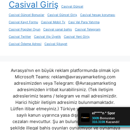
Casival Giriş
Casival Güncel
Casival Güncel Bonuslar
Casival Güncel Giriş
Casival hesap koruması
Casival Kayıt Formu
Casival Mobil Tv
Casi Val Para Yatırma
Casival Popüler Oyun
Casival sanal bahis
Casival Telegram
Casival Twitter
Casival Vip Üyelik
Casival Yeni Giriş
Casival Ödeme Adresi
Casival Şikayet
Avrasya'nın en büyük reklam platformunda olmak için
Microsoft Teams:
reklam@avrasyamarketing.com
adresimizden veya Telegram: @Avrasyamarketing
adresimizden irtibat kurabilirsiniz. (Tek iletişim
adreslerimiz teams / telegram ve mail adresimizdir.
Harici hiçbir iletişim adresimiz bulunmamaktadır.
Lütfen itibar etmeyiniz.) Türkiye yasalarına göre 7258
sayılı kanun uyarınca yasa dışı bahis oynamanın
cezaları mevcuttur. Şu an bulunduğunuz site hiç bir
şekilde illegal bahis oyunları oynatmıyor ve oynamaya