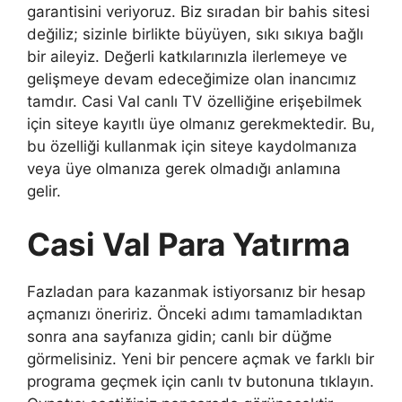
garantisini veriyoruz. Biz sıradan bir bahis sitesi
değiliz; sizinle birlikte büyüyen, sıkı sıkıya bağlı
bir aileyiz. Değerli katkılarınızla ilerlemeye ve
gelişmeye devam edeceğimize olan inancımız
tamdır. Casi Val canlı TV özelliğine erişebilmek
için siteye kayıtlı üye olmanız gerekmektedir. Bu,
bu özelliği kullanmak için siteye kaydolmanıza
veya üye olmanıza gerek olmadığı anlamına
gelir.
Casi Val Para Yatırma
Fazladan para kazanmak istiyorsanız bir hesap
açmanızı öneririz. Önceki adımı tamamladıktan
sonra ana sayfanıza gidin; canlı bir düğme
görmelisiniz. Yeni bir pencere açmak ve farklı bir
programa geçmek için canlı tv butonuna tıklayın.