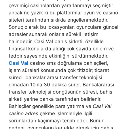
çevrimiçi casinolardan yararlanmayı seçmiştir
ancak ne yazık ki bu platformlar oyun ve casino
siteleri tarafından sıklıkla engellenmektedir.
Sonuç olarak bu lokasyonlar, oyunculara güncel
adresler sunarak onlarla sürekli iletişim
halindedir. Casi Val bahis şirketi, özellikle
finansal konularda aldığı çok sayıda önlem ve
tedbir sayesinde etkinliğini sürdürmektedir.
Casi Val
casino sms doğrulama bahisçileri,
işlem süreleri konusunda çok titizdir; ticaret
süreci, bankalar arası transfer teknolojisi
olmadan 10 ila 30 dakika sürer. Bankalararası
transfer teknolojisi döngüsünün süresi, bahis
şirketi yerine banka tarafından belirlenir.
Bahisçiler genellikle para yatırma ve
Casi Val
casino adres
çekme işlemleriyle ilgili
sorunlardan kaçınmayı tercih eder. Bunun
nedeni, oyuncuların kar elde etmek için bahis