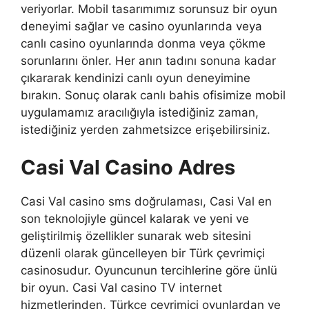
veriyorlar. Mobil tasarımımız sorunsuz bir oyun
deneyimi sağlar ve casino oyunlarında veya
canlı casino oyunlarında donma veya çökme
sorunlarını önler. Her anın tadını sonuna kadar
çıkararak kendinizi canlı oyun deneyimine
bırakın. Sonuç olarak canlı bahis ofisimize mobil
uygulamamız aracılığıyla istediğiniz zaman,
istediğiniz yerden zahmetsizce erişebilirsiniz.
Casi Val Casino Adres
Casi Val casino sms doğrulaması, Casi Val en
son teknolojiyle güncel kalarak ve yeni ve
geliştirilmiş özellikler sunarak web sitesini
düzenli olarak güncelleyen bir Türk çevrimiçi
casinosudur. Oyuncunun tercihlerine göre ünlü
bir oyun. Casi Val casino TV internet
hizmetlerinden, Türkçe çevrimiçi oyunlardan ve