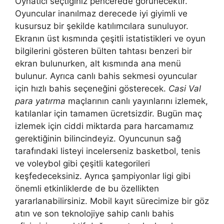
Oynatıcı seçtiğiniz pencerede görünecektir.
Oyuncular inanılmaz derecede iyi giyimli ve
kusursuz bir şekilde katılımcılara sunuluyor.
Ekranın üst kısmında çeşitli istatistikleri ve oyun
bilgilerini gösteren bülten tahtası benzeri bir
ekran bulunurken, alt kısmında ana menü
bulunur. Ayrıca canlı bahis sekmesi oyuncular
için hızlı bahis seçeneğini gösterecek.
Casi Val
para yatırma
maçlarının canlı yayınlarını izlemek,
katılanlar için tamamen ücretsizdir. Bugün maç
izlemek için ciddi miktarda para harcamamız
gerektiğinin bilincindeyiz. Oyuncunun sağ
tarafındaki listeyi incelerseniz basketbol, ​​tenis
ve voleybol gibi çeşitli kategorileri
keşfedeceksiniz. Ayrıca şampiyonlar ligi gibi
önemli etkinliklerde de bu özellikten
yararlanabilirsiniz. Mobil kayıt sürecimize bir göz
atın ve son teknolojiye sahip canlı bahis