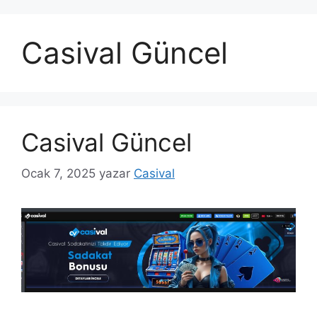
Casival Güncel
Casival Güncel
Ocak 7, 2025
yazar
Casival