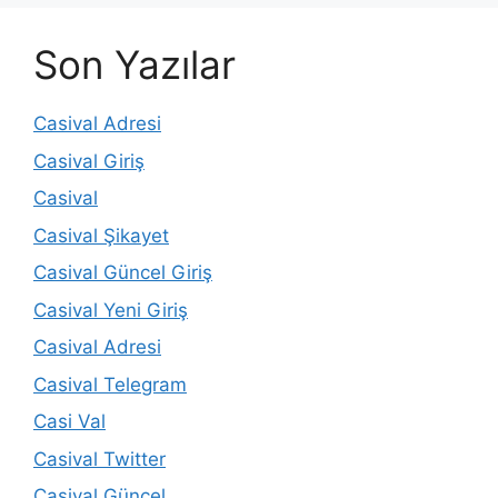
Son Yazılar
Casival Adresi
Casival Giriş
Casival
Casival Şikayet
Casival Güncel Giriş
Casival Yeni Giriş
Casival Adresi
Casival Telegram
Casi Val
Casival Twitter
Casival Güncel