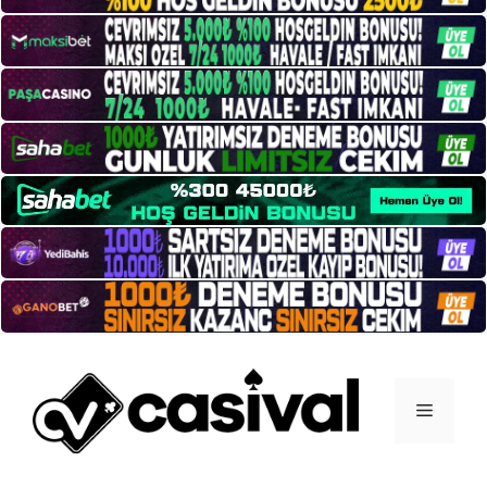
İçeriğe
atla
Menü