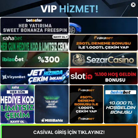
×
CASİVAL GİRİŞ İÇİN TIKLAYINIZ!