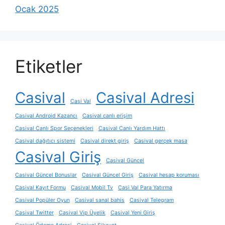
Ocak 2025
Etiketler
Casival
Casival Adresi
Casi Val
Casival Android Kazancı
Casival canlı erişim
Casival Canlı Spor Seçenekleri
Casival Canlı Yardım Hattı
Casival dağıtıcı sistemi
Casival direkt giriş
Casival gerçek masa
Casival Giriş
Casival Güncel
Casival Güncel Bonuslar
Casival Güncel Giriş
Casival hesap koruması
Casival Kayıt Formu
Casival Mobil Tv
Casi Val Para Yatırma
Casival Popüler Oyun
Casival sanal bahis
Casival Telegram
Casival Twitter
Casival Vip Üyelik
Casival Yeni Giriş